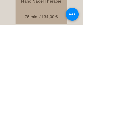
Nano Nadel Therapie
75 min. / 134,00 €
Lesen
Perfect Skin Glow
Nano Nadel Therapie
80 min. / 159,00 €
zurück zur Auswahl
Impressum
Datenschutz